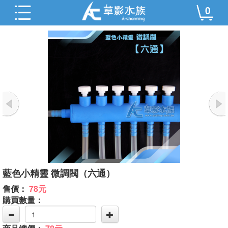
0
藍色小精靈 微調閥（六通）
售價：
78元
購買數量：