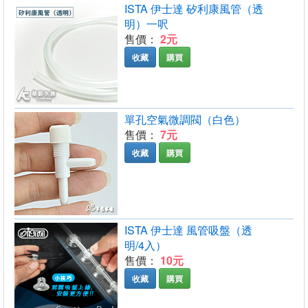
ISTA 伊士達 矽利康風管（透
明）一呎
售價：
2元
收藏
購買
單孔空氣微調閥（白色）
售價：
7元
收藏
購買
ISTA 伊士達 風管吸盤（透
明/4入）
售價：
10元
收藏
購買