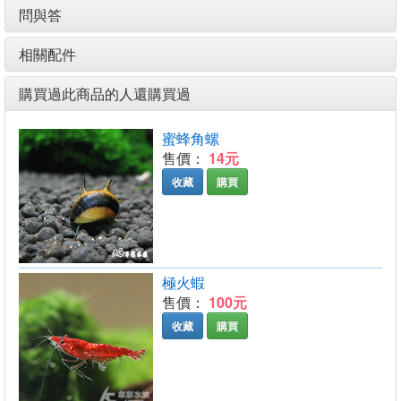
問與答
相關配件
購買過此商品的人還購買過
蜜蜂角螺
售價：
14元
收藏
購買
極火蝦
售價：
100元
收藏
購買