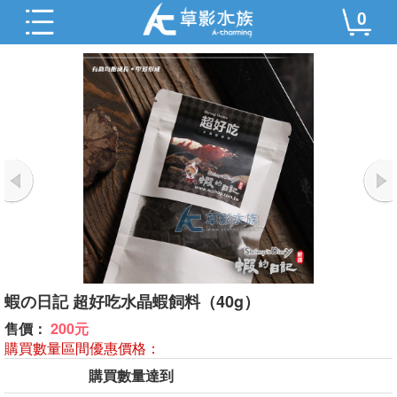
0
蝦の日記 超好吃水晶蝦飼料（40g）
售價：
200元
購買數量區間優惠價格：
購買數量達到