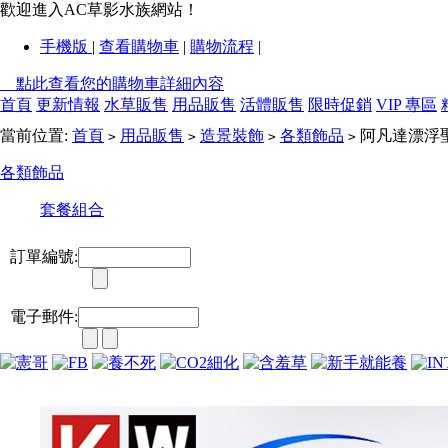
歡迎進入AC草影水族網站！
手機版
|
查看購物車
|
購物流程
|
點此查看您的購物車詳細內容
首頁
更新情報
水草販售
用品販售
活體販售
限時促銷
VIP 專區
當前位置:
首頁
用品販售
造景裝飾
各類飾品
阿凡達漂浮
>
>
>
>
各類飾品
套餐組合
訂單編號:
電子郵件: