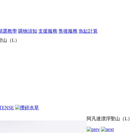
精選教學
購物須知
支援服務
售後服務
魚缸計算
聖山（L）
阿凡達漂浮聖山（L）