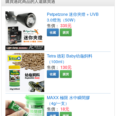
購買過此商品的人還購買過
Petpetzone 迷你夾燈 + UVB
3.0燈泡（50W）
售價：
335元
收藏
購買
Tetra 德彩 Baby幼龜飼料
（100ml）
售價：
130元
收藏
購買
MAXX 極限 水中瞬間膠
（4g/一支）
售價：
18元
收藏
購買