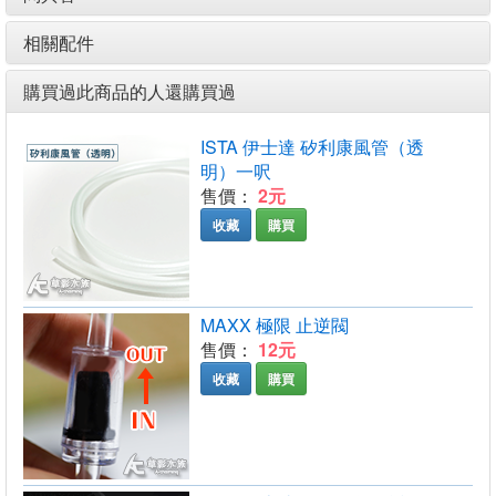
相關配件
購買過此商品的人還購買過
ISTA 伊士達 矽利康風管（透
明）一呎
售價：
2元
收藏
購買
MAXX 極限 止逆閥
售價：
12元
收藏
購買