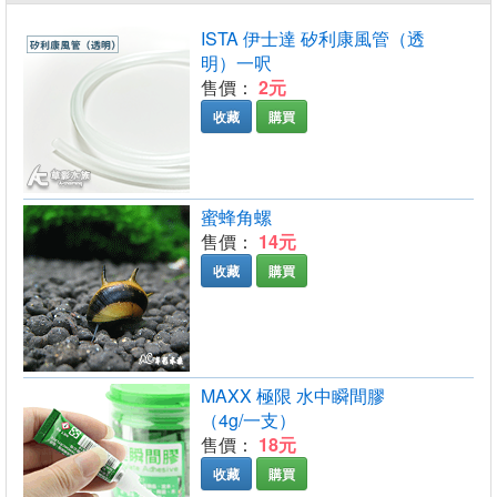
ISTA 伊士達 矽利康風管（透
明）一呎
售價：
2元
收藏
購買
蜜蜂角螺
售價：
14元
收藏
購買
MAXX 極限 水中瞬間膠
（4g/一支）
售價：
18元
收藏
購買