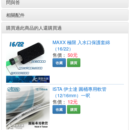
問與答
相關配件
購買過此商品的人還購買過
MAXX 極限 入水口保護套綿
（16/22）
售價：
50元
收藏
購買
ISTA 伊士達 圓桶專用軟管
（12/16mm）一呎
售價：
12元
收藏
購買