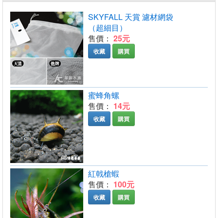
SKYFALL 天賞 濾材網袋
（超細目）
售價：
25元
收藏
購買
蜜蜂角螺
售價：
14元
收藏
購買
紅戟槍蝦
售價：
100元
收藏
購買