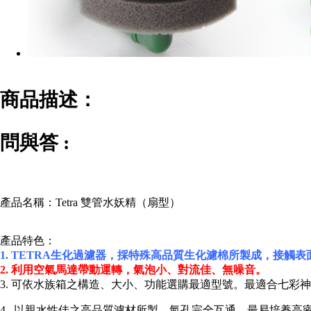
商品描述：
問與答 :
產品名稱：Tetra 雙管水妖精（扇型）
產
品特色：
1. TETRA生化過濾器，採特殊高品質生化濾棉所製成，接
2. 利用空氣馬達帶動運轉，氣泡小、對流佳、無噪音。
3. 可依水族箱之構造、大小、功能選購最適型號。最適合七彩
4. 以親水性佳之高品質濾材所製，氣孔完全互通，最易培養