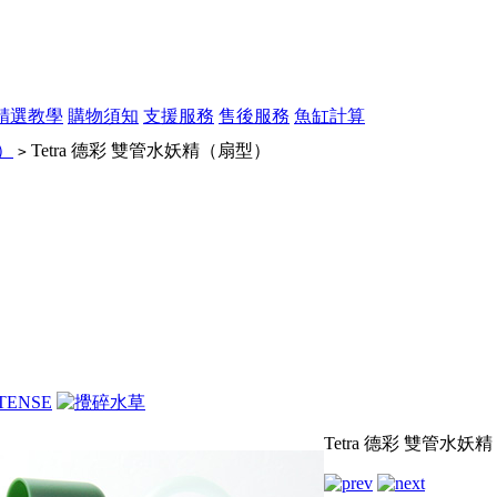
精選教學
購物須知
支援服務
售後服務
魚缸計算
）
Tetra 德彩 雙管水妖精（扇型）
>
Tetra 德彩 雙管水妖