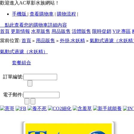
歡迎進入AC草影水族網站！
手機版
|
查看購物車
|
購物流程
|
點此查看您的購物車詳細內容
首頁
更新情報
水草販售
用品販售
活體販售
限時促銷
VIP 專區
當前位置:
首頁
用品販售
外掛.水妖精
氣動式過濾（水妖精
>
>
>
氣動式過濾（水妖精）
套餐組合
訂單編號:
電子郵件: