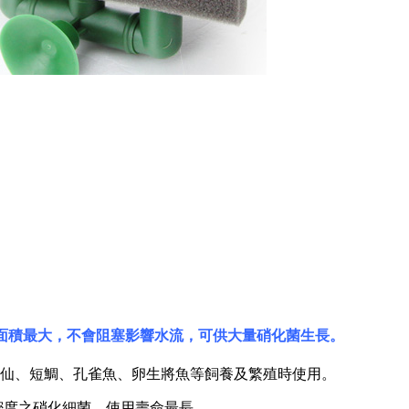
觸表面積最大，不會阻塞影響水流，可供大量硝化菌生長。
神仙、短鯛、孔雀魚、卵生將魚等飼養及繁殖時使用。
高密度之硝化細菌，使用壽命最長。