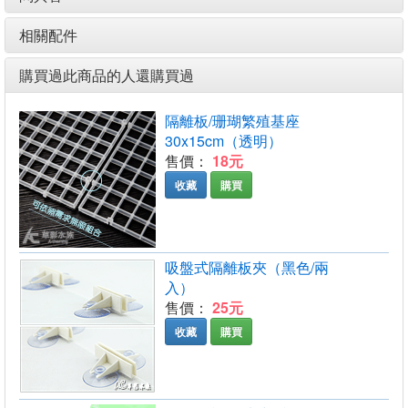
相關配件
購買過此商品的人還購買過
隔離板/珊瑚繁殖基座
30x15cm（透明）
售價：
18元
收藏
購買
吸盤式隔離板夾（黑色/兩
入）
售價：
25元
收藏
購買