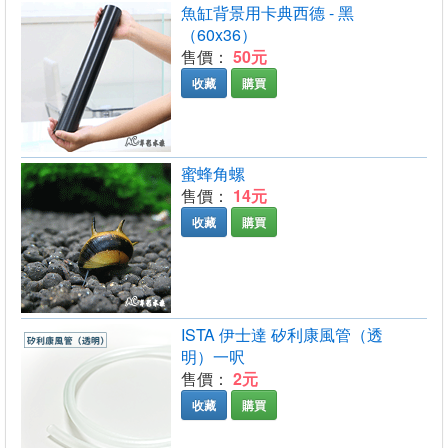
魚缸背景用卡典西德 - 黑
（60x36）
售價：
50元
收藏
購買
蜜蜂角螺
售價：
14元
收藏
購買
ISTA 伊士達 矽利康風管（透
明）一呎
售價：
2元
收藏
購買