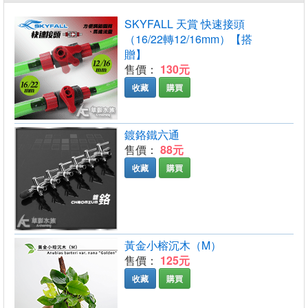
SKYFALL 天賞 快速接頭
（16/22轉12/16mm）【搭
贈】
售價：
130元
收藏
購買
鍍鉻鐵六通
售價：
88元
收藏
購買
黃金小榕沉木（M）
售價：
125元
收藏
購買