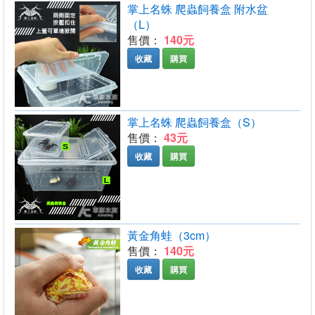
掌上名蛛 爬蟲飼養盒 附水盆
（L）
售價：
140元
收藏
購買
掌上名蛛 爬蟲飼養盒（S）
售價：
43元
收藏
購買
黃金角蛙（3cm）
售價：
140元
收藏
購買