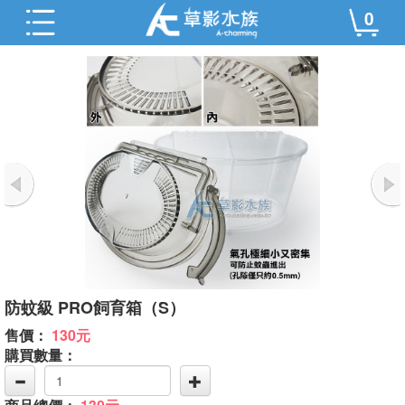
0
防蚊級 PRO飼育箱（S）
售價：
130元
購買數量：