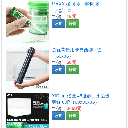
MAXX 極限 水中瞬間膠
（4g/一支）
售價：
18元
收藏
購買
魚缸背景用卡典西德 - 黑
（60x36）
售價：
50元
收藏
購買
YiDing 亿鼎 45度超白水晶玻
璃缸 60P（60x30x36）
售價：
2450元
收藏
購買