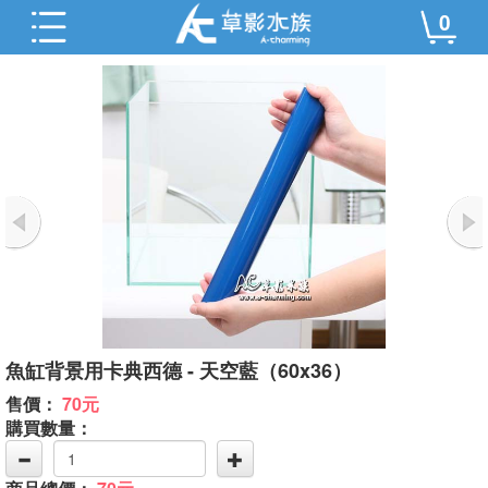
0
魚缸背景用卡典西德 - 天空藍（60x36）
售價：
70元
購買數量：