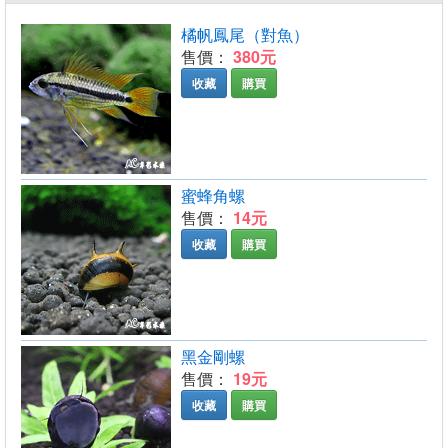
橘帆鳳尾（對魚）
售價：
380元
收藏
購買
蜜蜂角螺
售價：
14元
收藏
購買
黑金剛螺
售價：
19元
收藏
購買