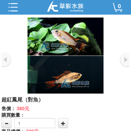
0
超紅鳳尾（對魚）
售價：
380元
購買數量：