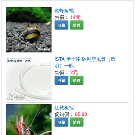
蜜蜂角螺
售價：
14元
收藏
購買
ISTA 伊士達 矽利康風管（透
明）一呎
售價：
2元
收藏
購買
紅戟槍蝦
促銷價：
85.00
收藏
購買