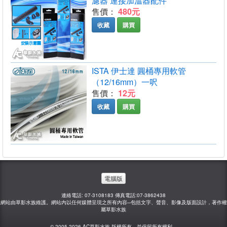
濾器 連接加溫器配件
售價：
480元
收藏
購買
ISTA 伊士達 圓桶專用軟管
（12/16mm）一呎
售價：
12元
收藏
購買
電腦版
連絡電話: 07-3108183 傳真電話:07-3862438
網站由草影水族維護。網站內以任何媒體呈現之所有內容─包括文字、聲音、影像及版面設計，著作權
屬草影水族
© 2005-2026 AC草影水族 版權所有，並保留所有權利。