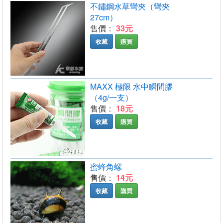
不鏽鋼水草彎夾（彎夾
27cm）
售價：
33元
收藏
購買
MAXX 極限 水中瞬間膠
（4g/一支）
售價：
18元
收藏
購買
蜜蜂角螺
售價：
14元
收藏
購買