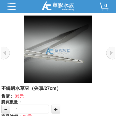
0
不鏽鋼水草夾（尖頭/27cm）
售價：
33元
購買數量：