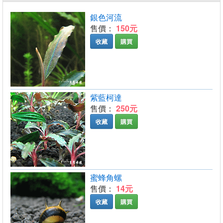
銀色河流
售價：
150元
收藏
購買
紫藍柯達
售價：
250元
收藏
購買
蜜蜂角螺
售價：
14元
收藏
購買