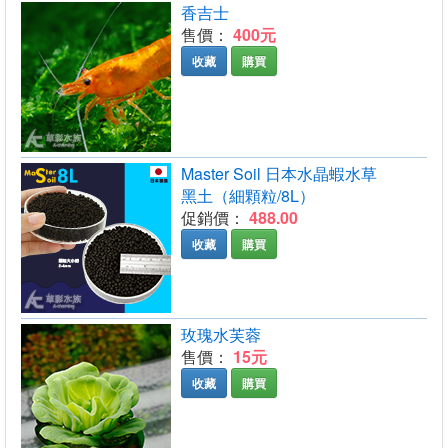
香吉士
售價：
400元
收藏
購買
Master Soil 日本水晶蝦水草
黑土（細顆粒/8L）
促銷價：
488.00
收藏
購買
玫瑰水芙蓉
售價：
15元
收藏
購買