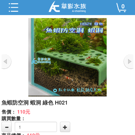
0
魚蝦防空洞 蝦洞 綠色 H021
售價：
110元
購買數量：