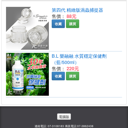
第四代 精緻版渦蟲捕捉器
售價：
88元
收藏
購買
B.L 樂融融 水質穩定保健劑
（藍/500ml）
售價：
220元
收藏
購買
電腦版
連絡電話: 07-3108183 傳真電話:07-3862438