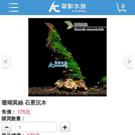
0
珊瑚莫絲 石景沉木
售價：
175元
購買數量：