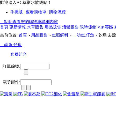
歡迎進入AC草影水族網站！
手機版
|
查看購物車
|
購物流程
|
點此查看您的購物車詳細內容
首頁
更新情報
水草販售
用品販售
活體販售
限時促銷
VIP 專區
當前位置:
首頁
用品販售
魚蝦飼料
幼魚.仔魚
乾燥 去殼
>
>
>
>
幼魚.仔魚
套餐組合
訂單編號:
電子郵件: