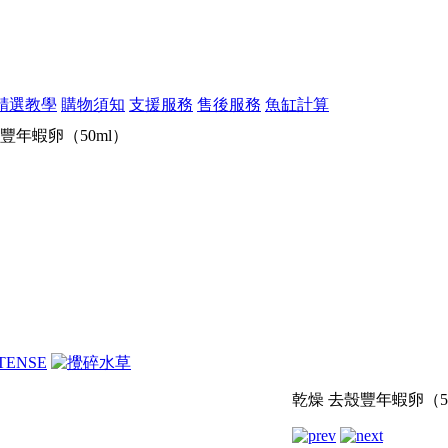
精選教學
購物須知
支援服務
售後服務
魚缸計算
豐年蝦卵（50ml）
乾燥 去殼豐年蝦卵（5