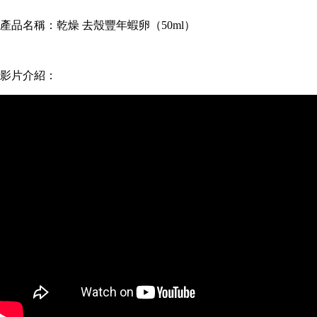
產品名稱：
乾燥 去殼豐年蝦卵（50ml）
影片介紹：