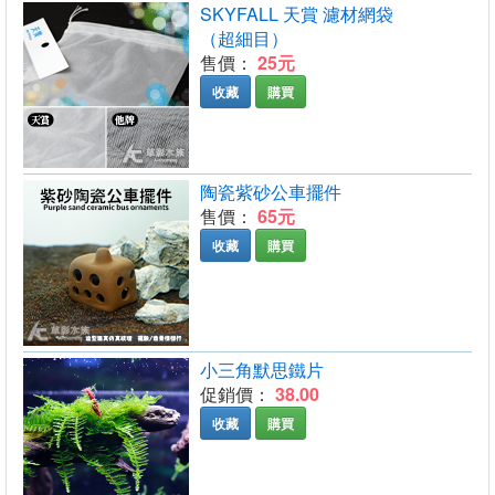
SKYFALL 天賞 濾材網袋
（超細目）
售價：
25元
收藏
購買
陶瓷紫砂公車擺件
售價：
65元
收藏
購買
小三角默思鐵片
促銷價：
38.00
收藏
購買