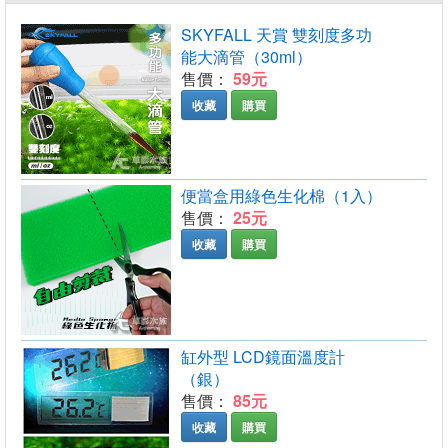
SKYFALL 天賞 雙刻度多功
能大滴管（30ml）
售價：
59元
收藏
購買
便當盒用綠色生化棉（1入）
售價：
25元
收藏
購買
缸外型 LCD鏡面溫度計
（銀）
售價：
85元
收藏
購買