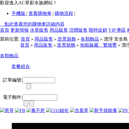
歡迎進入AC草影水族網站！
手機版
|
查看購物車
|
購物流程
|
點此查看您的購物車詳細內容
首頁
更新情報
水草販售
用品販售
活體販售
限時促銷
VIP 專區
當前位置:
首頁
用品販售
造景裝飾
各類飾品
漂浮 安全島
>
>
>
>
首頁
用品販售
造景裝飾
魚蝦躲藏、繁殖甕
漂浮
>
>
>
>
各類飾品
套餐組合
訂單編號:
電子郵件: