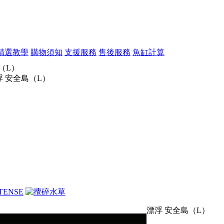
精選教學
購物須知
支援服務
售後服務
魚缸計算
（L）
 安全島（L）
漂浮 安全島（L）