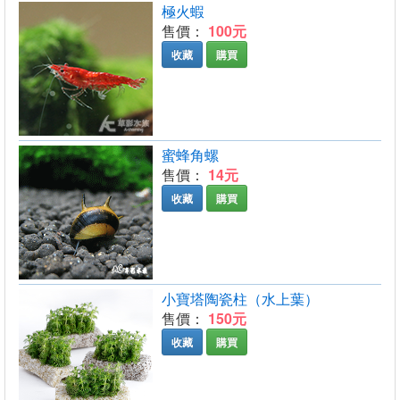
極火蝦
售價：
100元
收藏
購買
蜜蜂角螺
售價：
14元
收藏
購買
小寶塔陶瓷柱（水上葉）
售價：
150元
收藏
購買