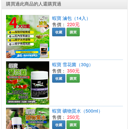
購買過此商品的人還購買過
蝦寶 滷包（14入）
售價：
220元
收藏
購買
蝦寶 雪花菌（30g）
售價：
350元
收藏
購買
蝦寶 礦物質水（500ml）
售價：
250元
收藏
購買