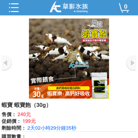
0
蝦寶 蝦寶飽（30g）
售價：
240元
促銷價：
199元
剩餘時間：
2天02小時29分鐘35秒
購買數量：