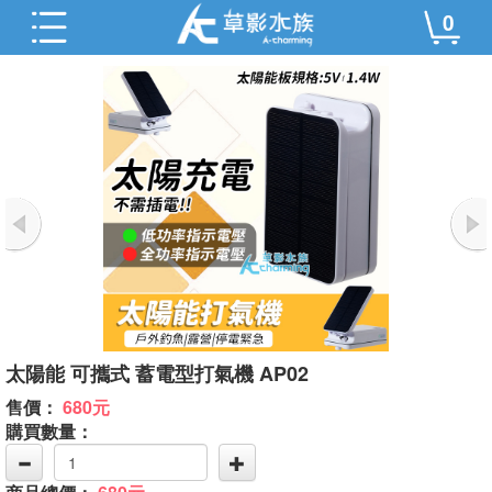
0
太陽能 可攜式 蓄電型打氣機 AP02
售價：
680元
購買數量：