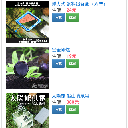
浮力式 飼料餵食圈（方型）
售價：
24元
收藏
購買
黑金剛螺
售價：
19元
收藏
購買
太陽能 假山噴泉組
售價：
380元
收藏
購買