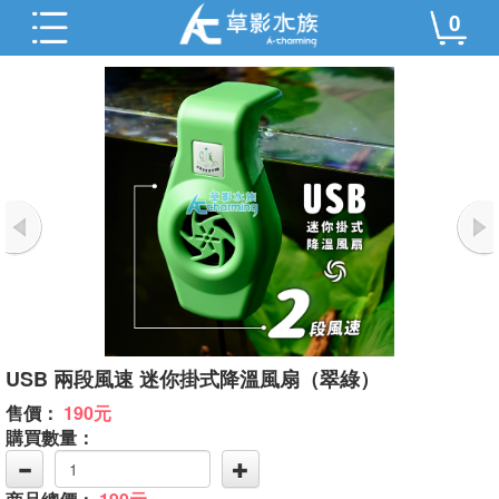
0
USB 兩段風速 迷你掛式降溫風扇（翠綠）
售價：
190元
購買數量：