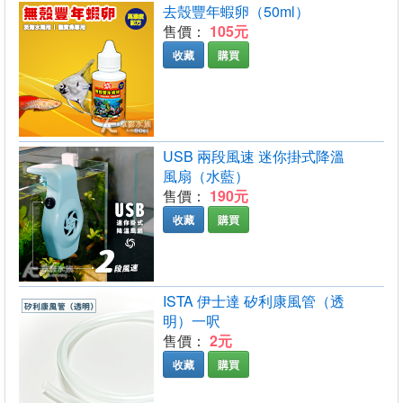
去殼豐年蝦卵（50ml）
售價：
105元
收藏
購買
USB 兩段風速 迷你掛式降溫
風扇（水藍）
售價：
190元
收藏
購買
ISTA 伊士達 矽利康風管（透
明）一呎
售價：
2元
收藏
購買