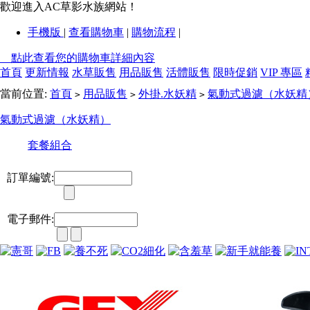
歡迎進入AC草影水族網站！
手機版
|
查看購物車
|
購物流程
|
點此查看您的購物車詳細內容
首頁
更新情報
水草販售
用品販售
活體販售
限時促銷
VIP 專區
當前位置:
首頁
用品販售
外掛.水妖精
氣動式過濾（水妖精
>
>
>
氣動式過濾（水妖精）
套餐組合
訂單編號:
電子郵件: