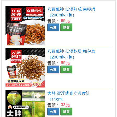
八百萬神 低溫熟成 南極蝦
（200ml/小包）
售價：
69元
收藏
購買
八百萬神 低溫乾燥 麵包蟲
（200ml/小包）
售價：
59元
收藏
購買
大胖 漂浮式直立溫度計
（11cm）
售價：
33元
收藏
購買