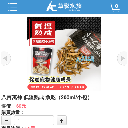
0
八百萬神 低溫熟成 魚乾（200ml/小包）
售價：
69元
購買數量：