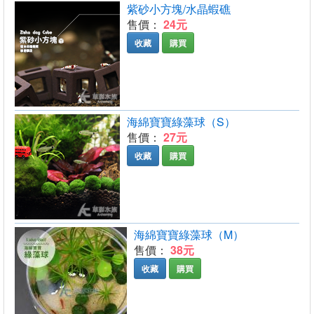
紫砂小方塊/水晶蝦礁
售價：
24元
收藏
購買
海綿寶寶綠藻球（S）
售價：
27元
收藏
購買
海綿寶寶綠藻球（M）
售價：
38元
收藏
購買