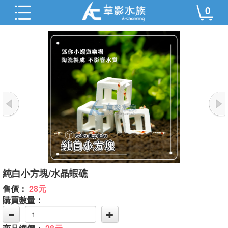
0
純白小方塊/水晶蝦礁
售價：
28元
購買數量：