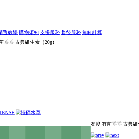
精選教學
購物須知
支援服務
售後服務
魚缸計算
菌乖乖 古典維生素（20g）
友浚 有菌乖乖 古典維