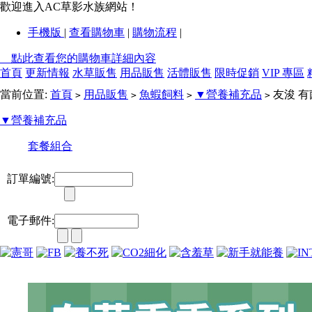
歡迎進入AC草影水族網站！
手機版
|
查看購物車
|
購物流程
|
點此查看您的購物車詳細內容
首頁
更新情報
水草販售
用品販售
活體販售
限時促銷
VIP 專區
當前位置:
首頁
用品販售
魚蝦飼料
▼營養補充品
友浚 有
>
>
>
>
▼營養補充品
套餐組合
訂單編號:
電子郵件: