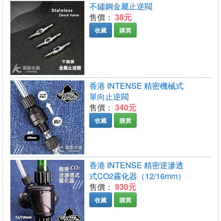
不鏽鋼金屬止逆閥
售價：
38元
收藏
購買
香港 INTENSE 精密機械式
單向止逆閥
售價：
340元
收藏
購買
香港 INTENSE 精密逆滲透
式CO2霧化器（12/16mm）
售價：
930元
收藏
購買