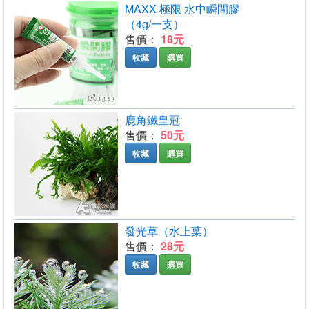
MAXX 極限 水中瞬間膠
（4g/一支）
售價：
18元
收藏
購買
鹿角鐵皇冠
售價：
50元
收藏
購買
發光草（水上葉）
售價：
28元
收藏
購買