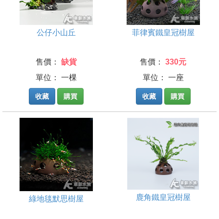
公仔小山丘
菲律賓鐵皇冠樹屋
售價：
缺貨
售價：
330元
單位： 一棵
單位： 一座
收藏
購買
收藏
購買
鹿角鐵皇冠樹屋
綠地毯默思樹屋