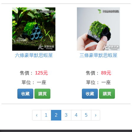
六條豪華默思蝦屋
三條豪華默思蝦屋
售價：
125元
售價：
89元
單位： 一座
單位： 一座
收藏
購買
收藏
購買
(current)
‹
1
2
3
4
5
›