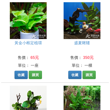
黃金小榕定植環
盛夏鞦韆
售價：
65元
售價：
350元
單位： 一座
單位： 一棵
收藏
購買
收藏
購買