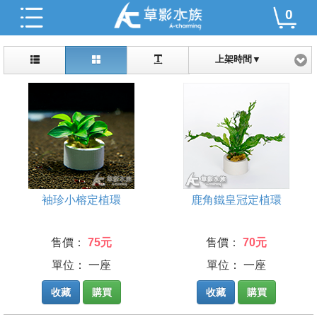
0
上架時間▼
袖珍小榕定植環
鹿角鐵皇冠定植環
售價：
75元
售價：
70元
單位： 一座
單位： 一座
收藏
購買
收藏
購買