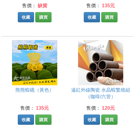
售價：
缺貨
售價：
135元
收藏
購買
收藏
購買
熊熊蝦礁（黃色）
遠紅外線陶瓷 水晶蝦繁殖組
（咖啡/六管）
售價：
135元
售價：
120元
收藏
購買
收藏
購買