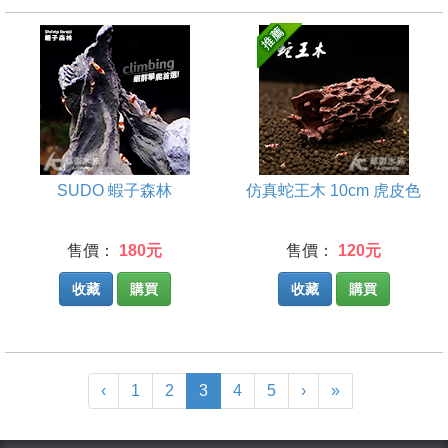
SUDO 蝦子森林
仿真蛇王木 10cm 虎皮色
售價：
180元
售價：
120元
收藏
購買
收藏
購買
(current)
‹
1
2
3
4
5
›
»