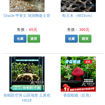
Oracle 甲骨文 洞洞陶瓷土管
蛇王木（M/15cm）
售價：
65元
售價：
360元
收藏
購買
收藏
購買
魚蝦防空洞 山區地形 土黃色
香菇蝦礁（紅色）
H019