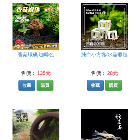
香菇蝦礁 咖啡色
純白小方塊/水晶蝦礁
售價：
135元
售價：
28元
收藏
購買
收藏
購買