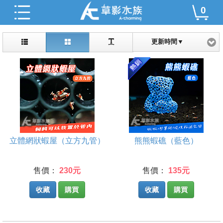
0
更新時間▼
立體網狀蝦屋（立方九管）
熊熊蝦礁（藍色）
售價：
230元
售價：
135元
收藏
購買
收藏
購買