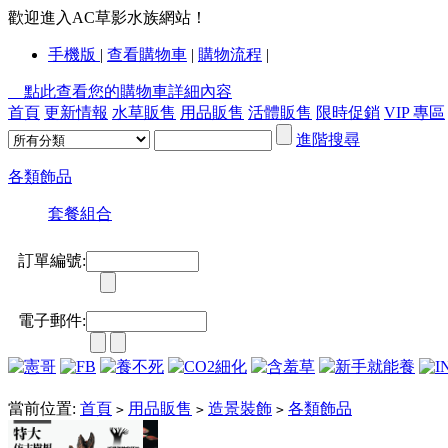
歡迎進入AC草影水族網站！
手機版
|
查看購物車
|
購物流程
|
點此查看您的購物車詳細內容
首頁
更新情報
水草販售
用品販售
活體販售
限時促銷
VIP 專區
進階搜尋
各類飾品
套餐組合
訂單編號:
電子郵件:
當前位置:
首頁
用品販售
造景裝飾
各類飾品
>
>
>