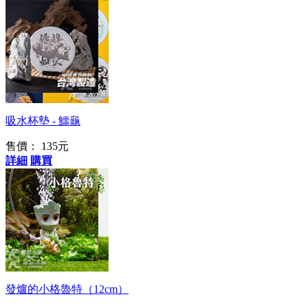
台灣鶯歌生產
吸水杯墊 - 鱷龜
售價：
135元
詳細
購買
I am Groot
發爐的小格魯特（12cm）