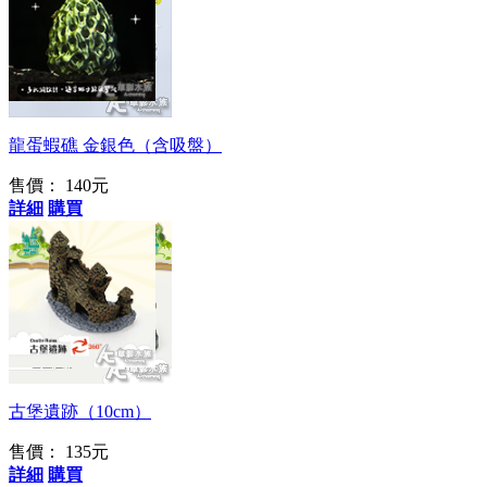
適合米蝦躲避
龍蛋蝦礁 金銀色（含吸盤）
售價：
140元
詳細
購買
人人都是白雪公主
古堡遺跡（10cm）
售價：
135元
詳細
購買