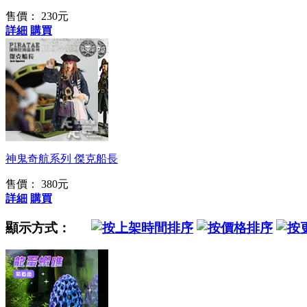
售價： 230元
詳細
購買
魚缸的領導者
神鬼奇航系列 傑克船長
售價： 380元
詳細
購買
顯示方式：