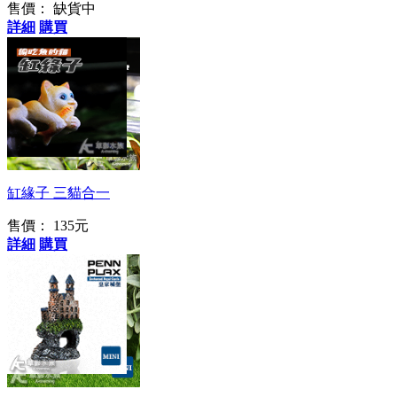
售價：
缺貨中
詳細
購買
三種可愛貓咪
缸緣子 三貓合一
售價：
135元
詳細
購買
童話般的城堡