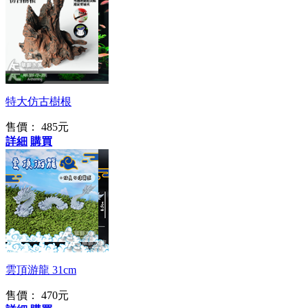
宮崎駿的幻想世界
特大仿古樹根
售價： 485元
詳細
購買
組合變化多
雲頂游龍 31cm
售價： 470元