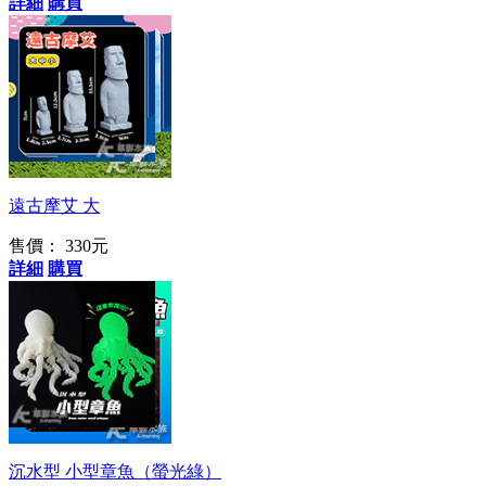
詳細
購買
未解之謎
遠古摩艾 大
售價： 330元
詳細
購買
再見傑克船長
沉水型 小型章魚（螢光綠）