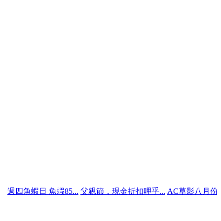
日 魚蝦85...
父親節，現金折扣呷乎...
AC草影八月份行事曆...