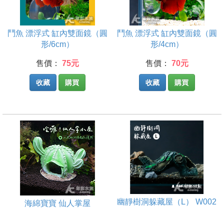
鬥魚 漂浮式 缸內雙面鏡（圓
鬥魚 漂浮式 缸內雙面鏡（圓
形/6cm）
形/4cm）
售價：
75元
售價：
70元
收藏
購買
收藏
購買
幽靜樹洞躲藏屋（L） W002
海綿寶寶 仙人掌屋