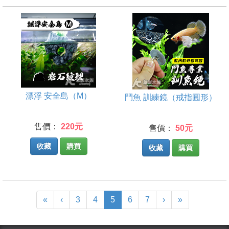
漂浮 安全島（M）
鬥魚 訓練鏡（戒指圓形）
售價：
220元
售價：
50元
收藏
購買
收藏
購買
(current)
«
‹
3
4
5
6
7
›
»