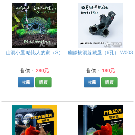
山洞小屋 哈比人的家（S）
幽靜樹洞躲藏屋（6孔） W003
售價：
280元
售價：
180元
收藏
購買
收藏
購買