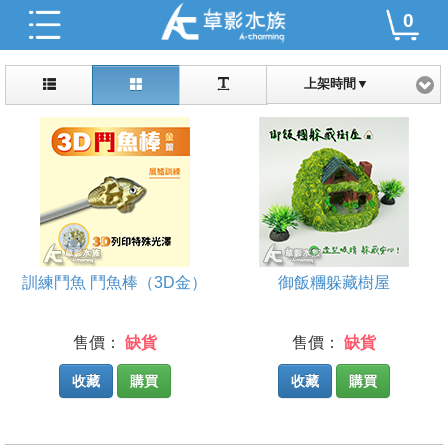
0
上架時間▼
訓練鬥魚 鬥魚棒（3D金）
御飯糰躲藏樹屋
售價：
缺貨
售價：
缺貨
收藏
購買
收藏
購買