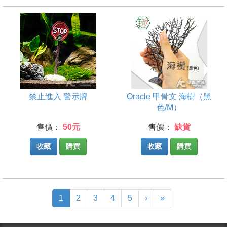
禁止進入 警示牌
Oracle 甲骨文 海樹（黑
色/M）
售價：
50元
售價：
缺貨
收藏
購買
收藏
購買
(current)
1
2
3
4
5
›
»