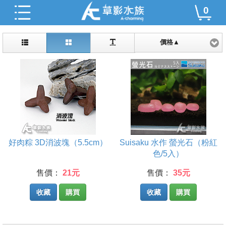
0
價格▲
好肉粽 3D消波塊（5.5cm）
Suisaku 水作 螢光石（粉紅
色/5入）
售價：
21元
售價：
35元
收藏
購買
收藏
購買