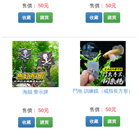
售價：
50元
售價：
50元
收藏
購買
收藏
購買
鬥魚 訓練鏡（戒指長方形）
海賊 警示牌
售價：
50元
售價：
50元
收藏
購買
收藏
購買