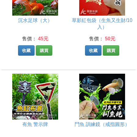
沉水足球（大）
草影紅包袋（生魚又生財/10
入）
售價：
45元
售價：
50元
收藏
購買
收藏
購買
有魚 警示牌
鬥魚 訓練鏡（戒指圓形）