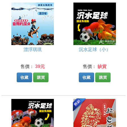
漂浮琪琪
沉水足球（小）
售價：
39元
售價：
缺貨
收藏
購買
收藏
購買