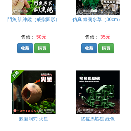
鬥魚 訓練鏡（戒指圓形）
仿真 綠菊水草（30cm）
售價：
50元
售價：
35元
收藏
購買
收藏
購買
躲避洞穴 火星
搖搖馬蝦礁 綠色