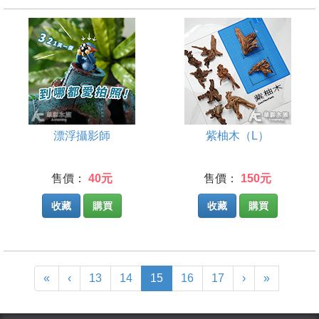
漂浮攝影師
紫柚木（L）
售價：
40元
售價：
150元
收藏
購買
收藏
購買
(current)
«
‹
13
14
15
16
17
›
»