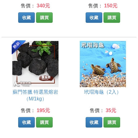
售價：
340元
售價：
150元
收藏
購買
收藏
購買
蘇門答臘 特選黑熔岩
玳瑁海龜（2入）
（M/1kg）
售價：
195元
售價：
35元
收藏
購買
收藏
購買