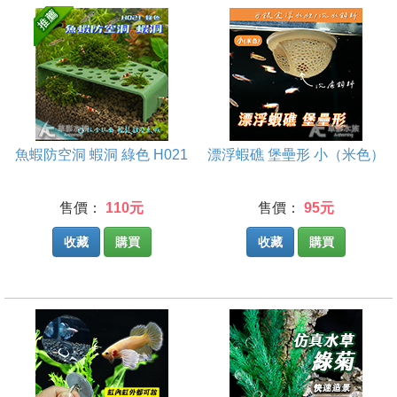
魚蝦防空洞 蝦洞 綠色 H021
漂浮蝦礁 堡壘形 小（米色）
售價：
110元
售價：
95元
收藏
購買
收藏
購買