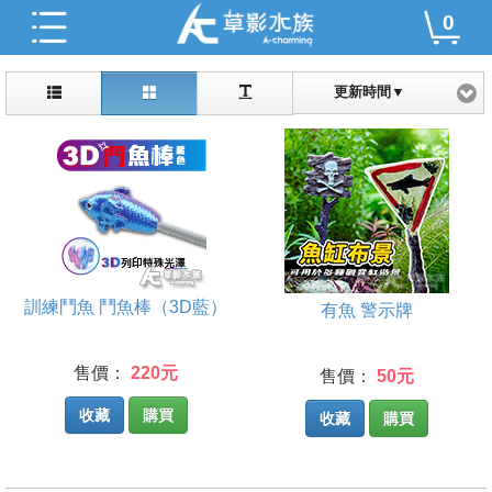
0
更新時間▼
訓練鬥魚 鬥魚棒（3D藍）
有魚 警示牌
售價：
220元
售價：
50元
收藏
購買
收藏
購買