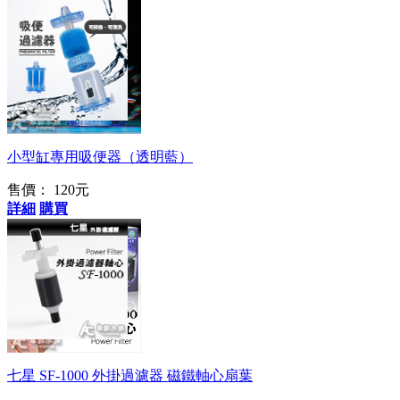
2022最新模具
小型缸專用吸便器（透明藍）
售價：
120元
詳細
購買
原廠替換用
七星 SF-1000 外掛過濾器 磁鐵軸心扇葉