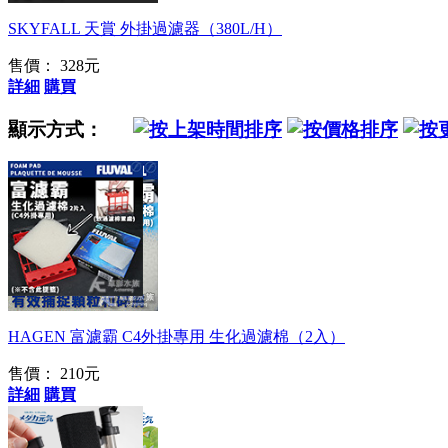
SKYFALL 天賞 外掛過濾器（380L/H）
售價： 328元
詳細
購買
顯示方式：
HAGEN外掛專用
HAGEN 富濾霸 C4外掛專用 生化過濾棉（2入）
售價：
210元
詳細
購買