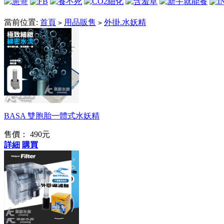
當前位置:
首頁
用品販售
外掛.水妖精
>
>
韓國品牌
BASA 雙胞胎一體式水妖精
售價： 490元
詳細
購買
止逆功能停電免加水