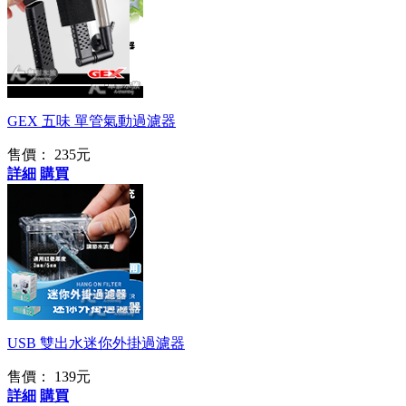
180度調整使用
GEX 五味 單管氣動過濾器
售價：
235元
詳細
購買
行動電源也可供電
USB 雙出水迷你外掛過濾器
售價：
139元
詳細
購買