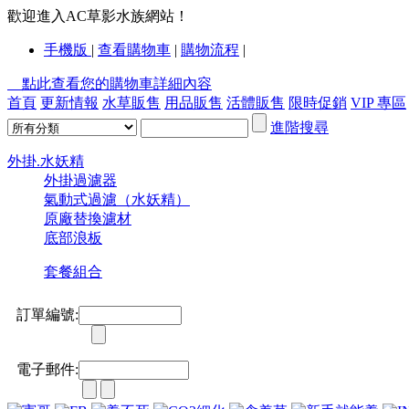
歡迎進入AC草影水族網站！
手機版
|
查看購物車
|
購物流程
|
點此查看您的購物車詳細內容
首頁
更新情報
水草販售
用品販售
活體販售
限時促銷
VIP 專區
進階搜尋
外掛.水妖精
外掛過濾器
氣動式過濾（水妖精）
原廠替換濾材
底部浪板
套餐組合
訂單編號:
電子郵件: