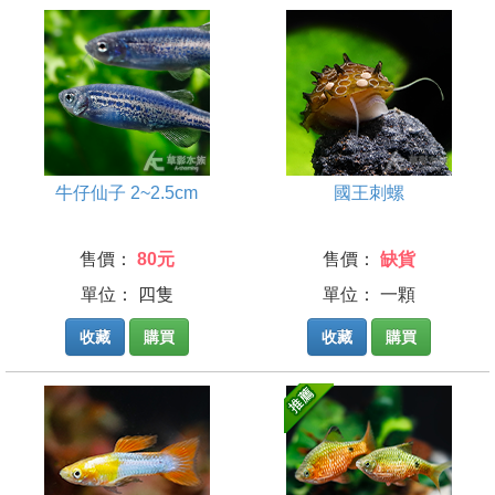
牛仔仙子 2~2.5cm
國王刺螺
售價：
80元
售價：
缺貨
單位： 四隻
單位： 一顆
收藏
購買
收藏
購買