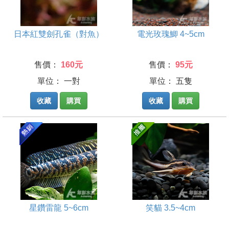
日本紅雙劍孔雀（對魚）
電光玫瑰鯽 4~5cm
售價：
160元
售價：
95元
單位： 一對
單位： 五隻
收藏
購買
收藏
購買
星鑽雷龍 5~6cm
笑貓 3.5~4cm