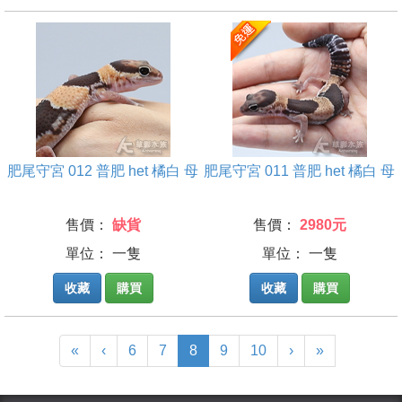
肥尾守宮 012 普肥 het 橘白 母
肥尾守宮 011 普肥 het 橘白 母
售價：
缺貨
售價：
2980元
單位： 一隻
單位： 一隻
收藏
購買
收藏
購買
(current)
«
‹
6
7
8
9
10
›
»