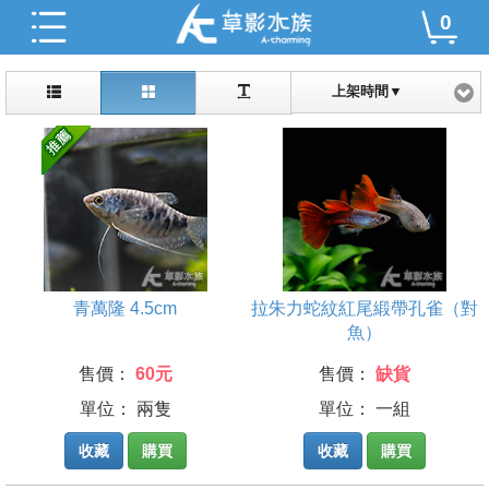
0
上架時間▼
青萬隆 4.5cm
拉朱力蛇紋紅尾緞帶孔雀（對
魚）
售價：
60元
售價：
缺貨
單位： 兩隻
單位： 一組
收藏
購買
收藏
購買