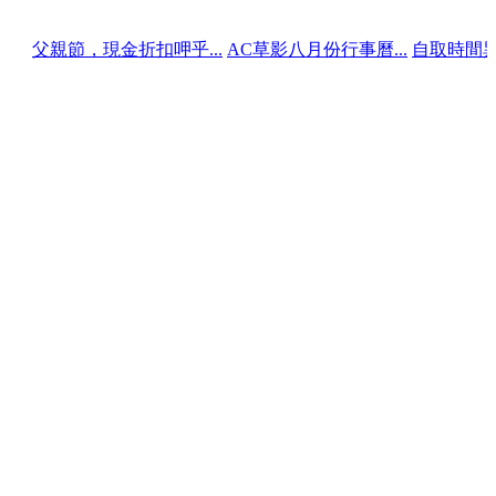
節，現金折扣呷乎...
AC草影八月份行事曆...
自取時間異動說明（明