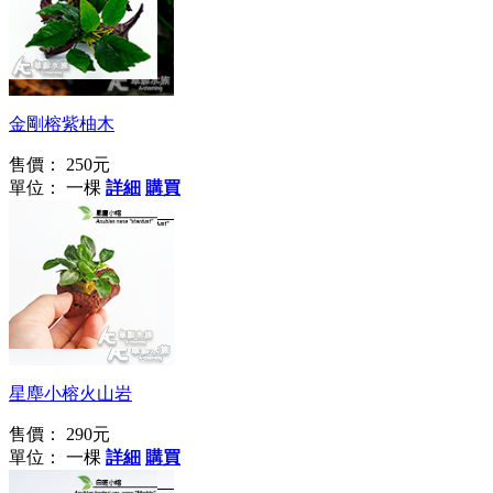
金剛榕紫柚木
售價：
250元
單位： 一棵
詳細
購買
星塵小榕火山岩
售價：
290元
單位： 一棵
詳細
購買