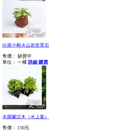
簡單方便好放置
白斑小榕火山岩造景石
售價：
缺貨中
單位： 一棵
詳細
購買
栽培容易
水羅蘭沉木（水上葉）
售價：
150元