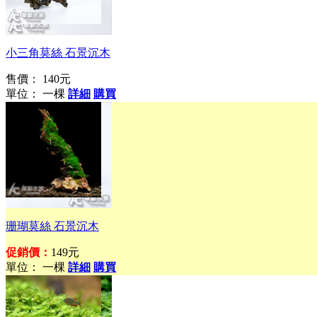
觀賞蝦的遊樂園
小三角莫絲 石景沉木
售價：
140元
單位： 一棵
詳細
購買
萬年不敗的陰性草首
選
珊瑚莫絲 石景沉木
促銷價：
149元
單位： 一棵
詳細
購買