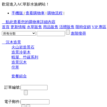
歡迎進入AC草影水族網站！
手機版
|
查看購物車
|
購物流程
|
點此查看您的購物車詳細內容
首頁
更新情報
水草販售
用品販售
活體販售
限時促銷
VIP 專區
進階搜尋
沉木造景
火山岩造景石
造景冷瓷木
蝦屋、竹碳系列
造景沉木
佗草
套餐組合
訂單編號:
電子郵件: