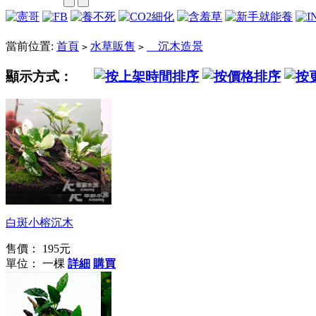
當前位置:
首頁
水草販售
沉木造景
>
>
顯示方式：
突破綠色藩籬
白斑小榕沉木
售價：
195元
單位： 一棵
詳細
購買