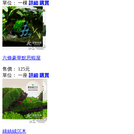
單位： 一棵
詳細
購買
仔蝦防護所
六條豪華默思蝦屋
售價：
125元
單位： 一座
詳細
購買
好柔軟、好舒服～
綠絲絨沉木