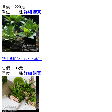
售價：
220元
單位： 一棵
詳細
購買
釋放單寧酸、腐植酸
矮中柳沉木（水上葉）
售價：
95元
單位： 一棵
詳細
購買
安全的躲藏