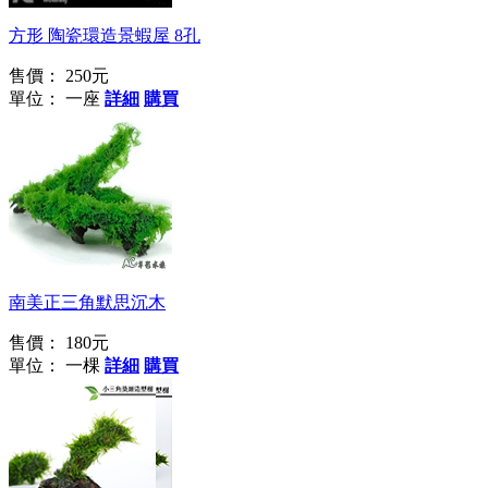
方形 陶瓷環造景蝦屋 8孔
售價：
250元
單位： 一座
詳細
購買
南美正三角默思沉木
售價：
180元
單位： 一棵
詳細
購買