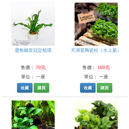
鹿角鐵皇冠定植環
天湖荽陶瓷柱（水上葉）
售價：
70元
售價：
160元
單位： 一座
單位： 一座
收藏
購買
收藏
購買