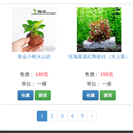
黃金小榕火山岩
玫瑰葉底紅陶瓷柱（水上葉）
售價：
140元
售價：
150元
單位： 一棵
單位： 一座
收藏
購買
收藏
購買
(current)
1
2
3
4
5
›