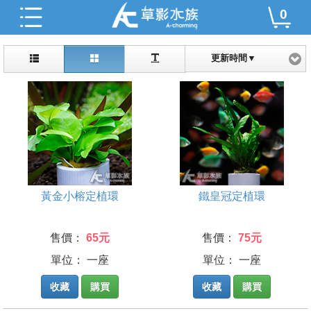
0
更新時間▼
黃金小榕定植環
鐵皇冠定植環
售價：
65元
售價：
75元
單位： 一座
單位： 一座
收藏
購買
收藏
購買