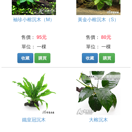
袖珍小榕沉木（M）
黃金小榕沉木（S）
售價：
95元
售價：
80元
單位： 一棵
單位： 一棵
收藏
購買
收藏
購買
鐵皇冠沉木
大榕沉木