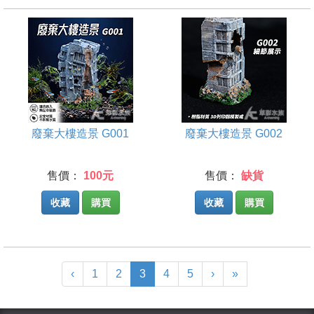
廢棄大樓造景 G001
廢棄大樓造景 G002
售價：
100元
售價：
缺貨
收藏
購買
收藏
購買
(current)
‹
1
2
3
4
5
›
»