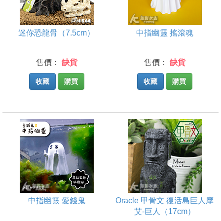
迷你恐龍骨（7.5cm）
中指幽靈 搖滾魂
售價：
缺貨
售價：
缺貨
收藏
購買
收藏
購買
中指幽靈 愛錢鬼
Oracle 甲骨文 復活島巨人摩
艾-巨人（17cm）