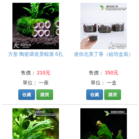
方形 陶瓷環造景蝦屋 6孔
迷你北美丁香（組培盒裝）
售價：
210元
售價：
350元
單位： 一座
單位： 一盒
收藏
購買
收藏
購買