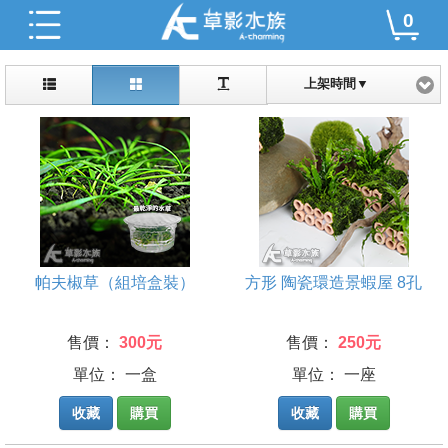
0
上架時間▼
帕夫椒草（組培盒裝）
方形 陶瓷環造景蝦屋 8孔
售價：
300元
售價：
250元
單位： 一盒
單位： 一座
收藏
購買
收藏
購買