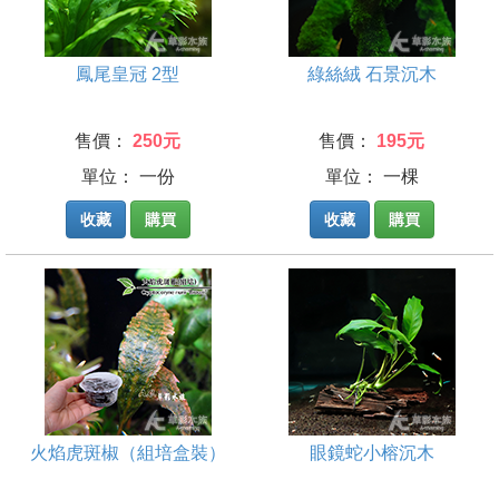
鳳尾皇冠 2型
綠絲絨 石景沉木
售價：
250元
售價：
195元
單位： 一份
單位： 一棵
收藏
購買
收藏
購買
火焰虎斑椒（組培盒裝）
眼鏡蛇小榕沉木