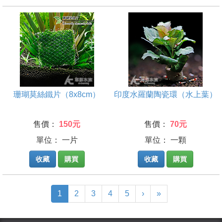
珊瑚莫絲鐵片（8x8cm）
印度水羅蘭陶瓷環（水上葉）
售價：
150元
售價：
70元
單位： 一片
單位： 一顆
收藏
購買
收藏
購買
(current)
1
2
3
4
5
›
»