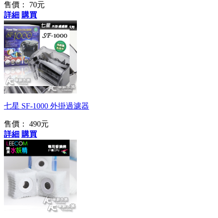
售價：
70元
詳細
購買
再啟動免加水
七星 SF-1000 外掛過濾器
售價：
490元
詳細
購買
獨特雙層過濾設計