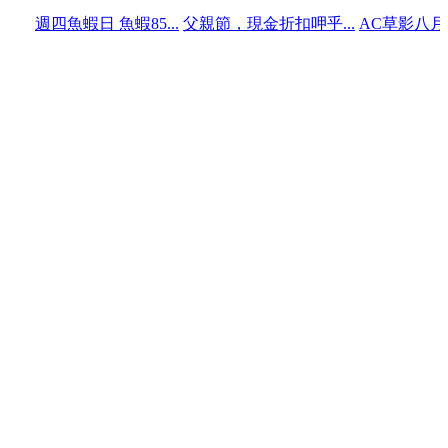
魚蝦日 魚蝦85...
父親節，現金折扣呷乎...
AC草影八月份行事曆..