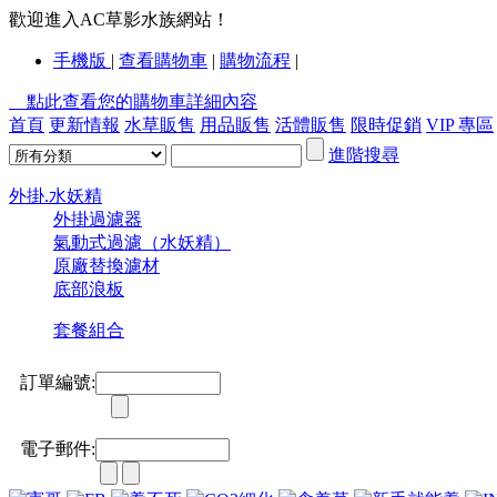
歡迎進入AC草影水族網站！
手機版
|
查看購物車
|
購物流程
|
點此查看您的購物車詳細內容
首頁
更新情報
水草販售
用品販售
活體販售
限時促銷
VIP 專區
進階搜尋
外掛.水妖精
外掛過濾器
氣動式過濾（水妖精）
原廠替換濾材
底部浪板
套餐組合
訂單編號:
電子郵件: