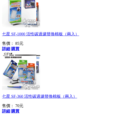
七星 SF-1000 專用
濾片
七星 SF-1000 活性碳過濾替換棉板（兩入）
售價：
85元
詳細
購買
可除氯與吸付有毒物
質
七星 SF-360 活性碳過濾替換棉板（兩入）
售價：
70元
詳細
購買