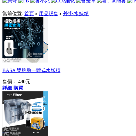
當前位置:
首頁
用品販售
外掛.水妖精
>
>
韓國品牌
BASA 雙胞胎一體式水妖精
售價： 490元
詳細
購買
止逆功能停電免加水