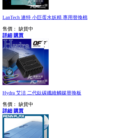
LanTech 連特 小巨蛋水妖精 專用替換棉
售價：
缺貨中
詳細
購買
長效淨化水質
Hydra 艾洁 二代鈦碳纖維觸媒替換板
售價：
缺貨中
詳細
購買