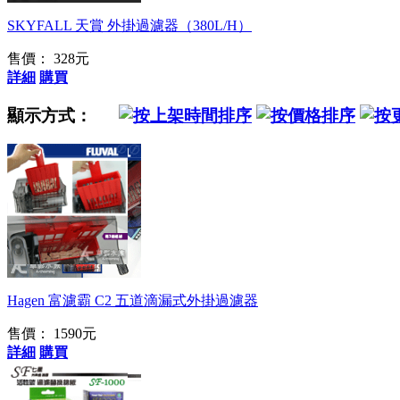
SKYFALL 天賞 外掛過濾器（380L/H）
售價： 328元
詳細
購買
顯示方式：
五道濾水程序、創造
優越的水質
Hagen 富濾霸 C2 五道滴漏式外掛過濾器
售價：
1590元
詳細
購買