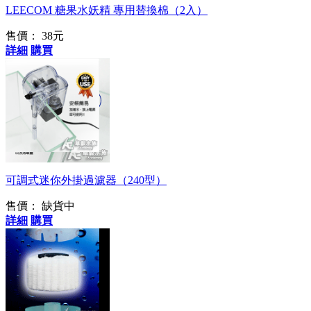
LEECOM 糖果水妖精 專用替換棉（2入）
售價：
38元
詳細
購買
自由調整出水量
可調式迷你外掛過濾器（240型）
售價：
缺貨中
詳細
購買
容易自行拆裝組合