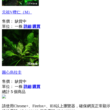
元祖V欖仁（M）
售價：
缺貨中
單位： 一株
詳細
購買
圓心烏拉圭
售價：
缺貨中
單位： 一株
詳細
購買
總計
5
個商品
請使用Chrome+、Firefox+、IE8以上瀏覽器，確保網頁正常顯