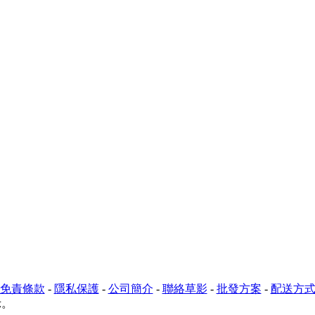
免責條款
-
隱私保護
-
公司簡介
-
聯絡草影
-
批發方案
-
配送方
示。