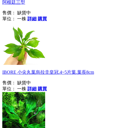
阿根廷三型
售價：
缺貨中
單位： 一株
詳細
購買
IBORE 小尖丸葉烏拉圭皇冠.4~5片葉.葉長8cm
售價：
缺貨中
單位： 一株
詳細
購買