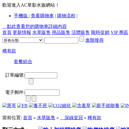
歡迎進入AC草影水族網站！
手機版
|
查看購物車
|
購物流程
|
點此查看您的購物車詳細內容
首頁
更新情報
水草販售
用品販售
活體販售
限時促銷
VIP 專區
進階搜尋
稀有款
套餐組合
訂單編號:
電子郵件:
當前位置:
首頁
水草販售
深綠皇冠
稀有款
>
>
>