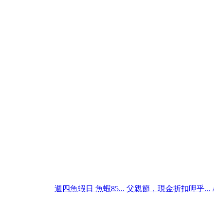
週四魚蝦日 魚蝦85...
父親節，現金折扣呷乎...
AC草